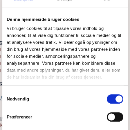
Denne hjemmeside bruger cookies
Vi bruger cookies til at tilpasse vores indhold og
annoncer, til at vise dig funktioner til sociale medier og til
at analysere vores trafik. Vi deler også oplysninger om
Kontakt os
din brug af vores hjemmeside med vores partnere inden
+45 7020 8055
for sociale medier, annonceringspartnere og
kursus@softworld.dk
analysepartnere. Vores partnere kan kombinere disse
CVR : 32666396
data med andre oplysninger, du har givet dem, eller som
Persondatapolitik
de har indsamlet fra din brug af deres tjenester.
Find Softworld
Softworld København
Samtykkevalg
Hammerensgade 1, 2. sal
Nødvendig
1267 København K
Præferencer
Populære links
Kontakt os