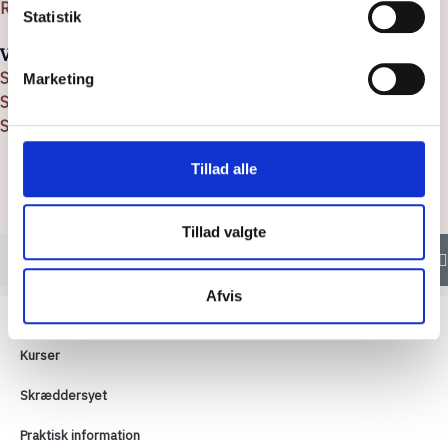
Reviews fra vores kursister
Statistik
Vores platforme
Softworld
Marketing
Softworld Training
Softworld Learning
Tillad alle
Tillad valgte
Afvis
AI Implementering
Kurser
Skræddersyet
Praktisk information