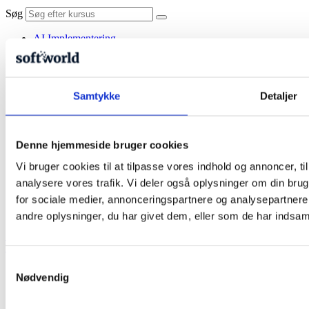
Søg
AI Implementering
Kurser
Alle kurser
AI & Automatisering
Design & Visuel Kommunikation
Samtykke
Detaljer
Video & Animation
Kontorværktøjer & Samarbejde
Salg, Marketing & HR
UX/UI & Webudvikling
Denne hjemmeside bruger cookies
Skræddersyet
Praktisk information
Vi bruger cookies til at tilpasse vores indhold og annoncer, til 
Praktisk information
analysere vores trafik. Vi deler også oplysninger om din br
Kontakt og find Softworld
for sociale medier, annonceringspartnere og analysepartner
Om os
Blog
andre oplysninger, du har givet dem, eller som de har indsamle
Se kurser
Kurv
Samtykkevalg
Nødvendig