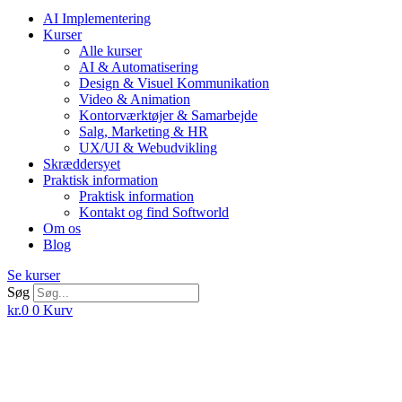
AI Implementering
Kurser
Alle kurser
AI & Automatisering
Design & Visuel Kommunikation
Video & Animation
Kontorværktøjer & Samarbejde
Salg, Marketing & HR
UX/UI & Webudvikling
Skræddersyet
Praktisk information
Praktisk information
Kontakt og find Softworld
Om os
Blog
Se kurser
Søg
kr.
0
0
Kurv