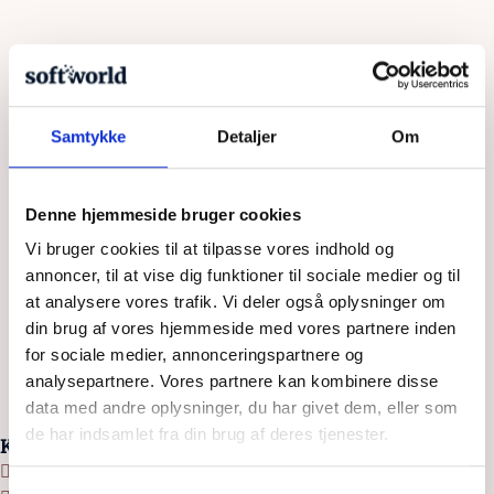
I 2024 har flere store brands gennemgået redesigns af
deres logo, der har delt vandene blandt designere og
Samtykke
Detaljer
Om
forbrugere. Mens nogle ser disse ændringer som tiltrængt
fornyelse mener andre, at de nye designs mangler både
sjæl og identitet. Læs med her for en gennemgang af nogle
Denne hjemmeside bruger cookies
af de mest omdiskuterede redesigns fra det forgangne år
Vi bruger cookies til at tilpasse vores indhold og
[…]
annoncer, til at vise dig funktioner til sociale medier og til
at analysere vores trafik. Vi deler også oplysninger om
din brug af vores hjemmeside med vores partnere inden
for sociale medier, annonceringspartnere og
analysepartnere. Vores partnere kan kombinere disse
data med andre oplysninger, du har givet dem, eller som
de har indsamlet fra din brug af deres tjenester.
Kontakt os
+45 7020 8055