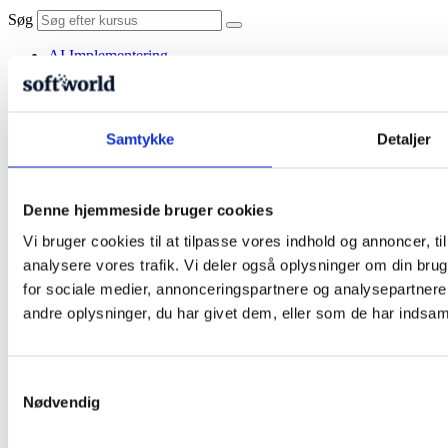
Søg
AI Implementering
Kurser
Alle kurser
AI & Automatisering
Design & Visuel Kommunikation
Samtykke
Detaljer
Video & Animation
Kontorværktøjer & Samarbejde
Salg, Marketing & HR
UX/UI & Webudvikling
Denne hjemmeside bruger cookies
Skræddersyet
Praktisk information
Vi bruger cookies til at tilpasse vores indhold og annoncer, til 
Praktisk information
analysere vores trafik. Vi deler også oplysninger om din br
Kontakt og find Softworld
for sociale medier, annonceringspartnere og analysepartner
Om os
Blog
andre oplysninger, du har givet dem, eller som de har indsamle
Se kurser
Kurv
Samtykkevalg
Nødvendig