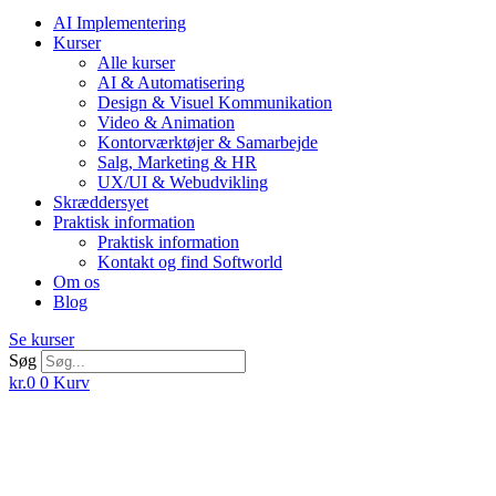
AI Implementering
Kurser
Alle kurser
AI & Automatisering
Design & Visuel Kommunikation
Video & Animation
Kontorværktøjer & Samarbejde
Salg, Marketing & HR
UX/UI & Webudvikling
Skræddersyet
Praktisk information
Praktisk information
Kontakt og find Softworld
Om os
Blog
Se kurser
Søg
kr.
0
0
Kurv