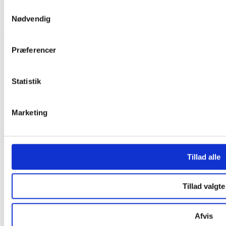
Samtykkevalg
Nødvendig
Facebook-f
Linkedin-in
Youtube
Instagram
+45 7020 8055
Præferencer
kursus@softworld.dk
Søg
Statistik
AI Implementering
Kurser
Marketing
Alle kurser
AI & Automatisering
Design & Visuel Kommunikation
Video & Animation
Kontorværktøjer & Samarbejde
Tillad alle
Salg, Marketing & HR
UX/UI & Webudvikling
Skræddersyet
Praktisk information
Tillad valgte
Praktisk information
Kontakt og find Softworld
Om os
Afvis
Blog