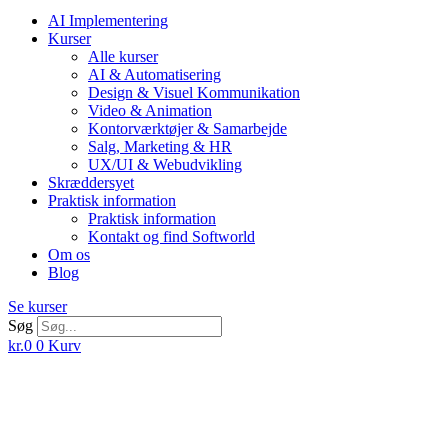
AI Implementering
Kurser
Alle kurser
AI & Automatisering
Design & Visuel Kommunikation
Video & Animation
Kontorværktøjer & Samarbejde
Salg, Marketing & HR
UX/UI & Webudvikling
Skræddersyet
Praktisk information
Praktisk information
Kontakt og find Softworld
Om os
Blog
Se kurser
Søg
kr.
0
0
Kurv