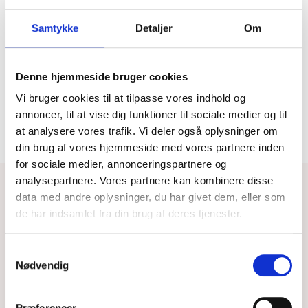
kreative muligheder med AI-baseret billedgenerering.
Samtykke
Detaljer
Om
Råd og vejledning
Kontakt os her og en af vores faglige eksperter vil
kontakte dig. Du får svar på dine spørgsmål og det er
Denne hjemmeside bruger cookies
helt uforpligtende at tale med os.
Vi bruger cookies til at tilpasse vores indhold og
annoncer, til at vise dig funktioner til sociale medier og til
at analysere vores trafik. Vi deler også oplysninger om
din brug af vores hjemmeside med vores partnere inden
for sociale medier, annonceringspartnere og
analysepartnere. Vores partnere kan kombinere disse
data med andre oplysninger, du har givet dem, eller som
de har indsamlet fra din brug af deres tjenester.
Praktisk information
Samtykkevalg
Nødvendig
Kursussted
Præferencer