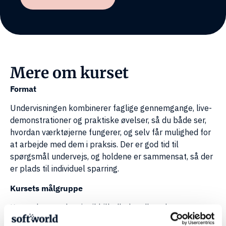
e
e
a
x
s
g
.
?
e
m
*
r
o
e
m
*
s
Mere om kurset
Format
Undervisningen kombinerer faglige gennemgange, live-
demonstrationer og praktiske øvelser, så du både ser,
hvordan værktøjerne fungerer, og selv får mulighed for
at arbejde med dem i praksis. Der er god tid til
spørgsmål undervejs, og holdene er sammensat, så der
er plads til individuel sparring.
Kursets målgruppe
Kurset henvender sig til billedbehandlere, kunstnere,
designere og andre, der ønsker at udforske de mange