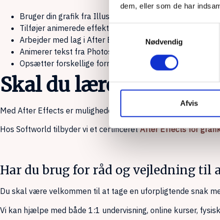
dem, eller som de har indsaml
Bruger din grafik fra Illustrator og Photoshop og gør den
Tilføjer animerede effekter i dine grafikker
Samtykkevalg
Arbejder med lag i After Effects (som du kender dem fr
Nødvendig
Animerer tekst fra Photoshop og Illustrator
Opsætter forskellige formater klar til brug på f.eks. soc
Skal du lære mere om A
Afvis
Med After Effects er mulighederne uendelige. Branchen efter
Hos Softworld tilbyder vi et certificeret
After Effects for graf
Har du brug for råd og vejledning ti
Du skal være velkommen til at tage en uforpligtende snak m
Vi kan hjælpe med både 1:1 undervisning, online kurser, fysis