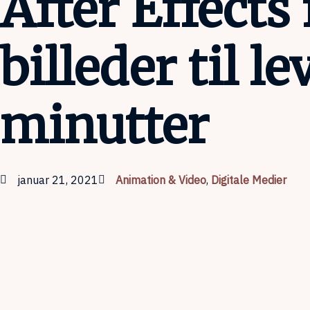
After Effects 
billeder til l
minutter
januar 21, 2021
Animation & Video
,
Digitale Medier