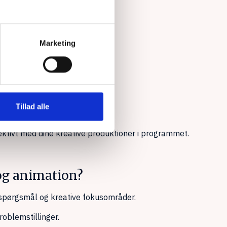
Marketing
t grafik?
Tillad alle
ægelig grafik.
fektivt med dine kreative produktioner i programmet.
 og animation?
 spørgsmål og kreative fokusområder.
roblemstillinger.