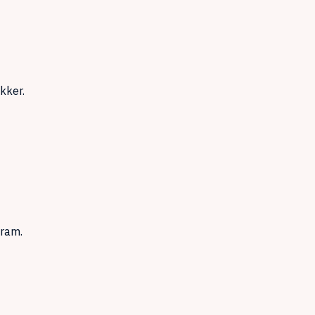
kker.
gram.