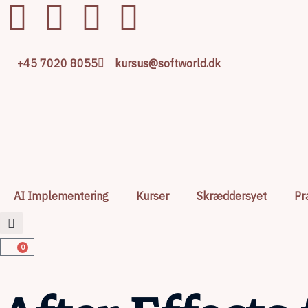
+45 7020 8055
kursus@softworld.dk
AI Implementering
Kurser
Skræddersyet
Pr
0