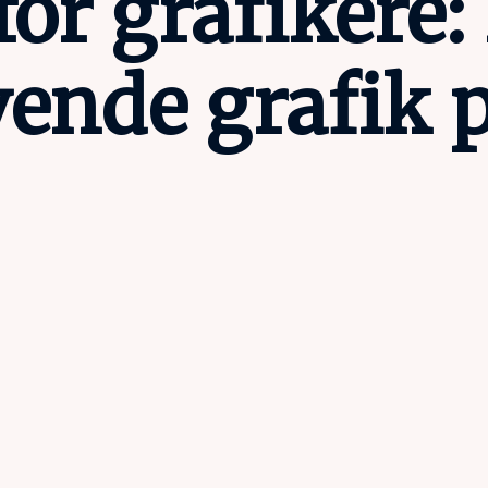
for grafikere:
evende grafik 