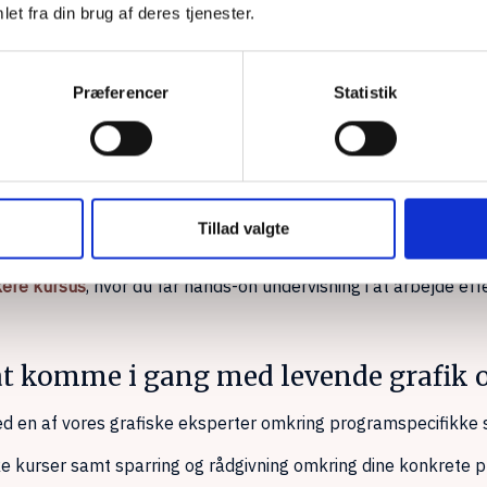
et fra din brug af deres tjenester.
 levende i After Effects
a Photoshop)
Præferencer
Statistik
iale medier
fter Effects og animere
Tillad valgte
spørger grafiske og kreative medarbejdere, der kan skabe bev
ikere kursus
, hvor du får hands-on undervisning i at arbejde ef
l at komme i gang med levende grafik
ed en af vores grafiske eksperter omkring programspecifikke
ke kurser samt sparring og rådgivning omkring dine konkrete p