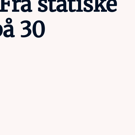
 Fra statiske
på 30