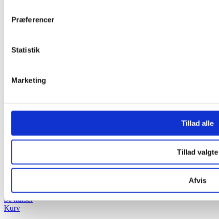
+45 7020 8055
Præferencer
kursus@softworld.dk
Søg
Statistik
AI Implementering
Kurser
Alle kurser
Marketing
AI & Automatisering
Design & Visuel Kommunikation
Video & Animation
Kontorværktøjer & Samarbejde
Salg, Marketing & HR
Tillad alle
UX/UI & Webudvikling
Skræddersyet
Praktisk information
Tillad valgte
Praktisk information
Kontakt og find Softworld
Om os
Afvis
Blog
Se kurser
Kurv