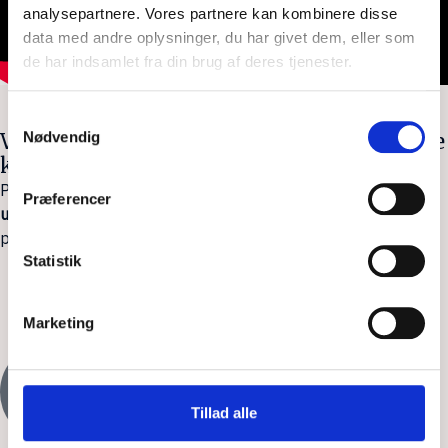
analysepartnere. Vores partnere kan kombinere disse
data med andre oplysninger, du har givet dem, eller som
de har indsamlet fra din brug af deres tjenester.
Samtykkevalg
Nødvendig
Vi styrker dine grafiske, kreative og digitale
kompetencer
På et kursus hos Softworld får du
hands-on viden og
Præferencer
undervisning
i de mest populære grafiske og kreative
programmer, emner og fagområder.
Statistik
Find dit næste kursus
Marketing
Tillad alle