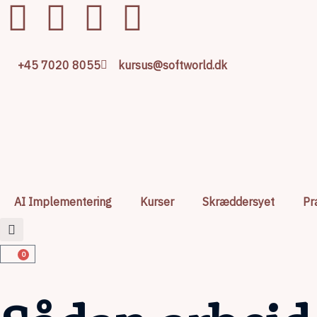
+45 7020 8055
kursus@softworld.dk
AI Implementering
Kurser
Skræddersyet
Pr
0