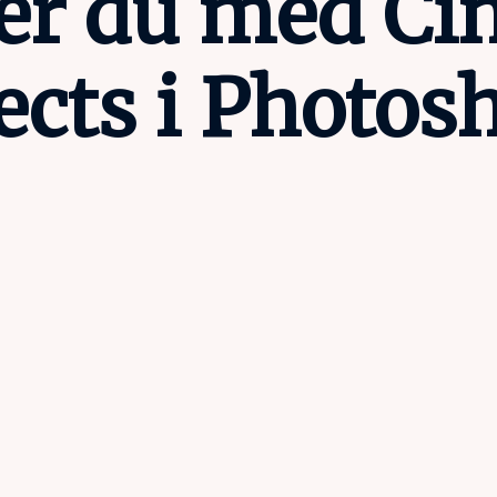
der du med C
ects i Photos