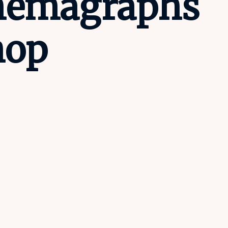
inemagraphs
hop