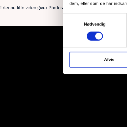
dem, eller som de har indsaml
I denne lille video giver Photoshop Ekspert Jimmy Machon di
Samtykkevalg
Nødvendig
Afvis