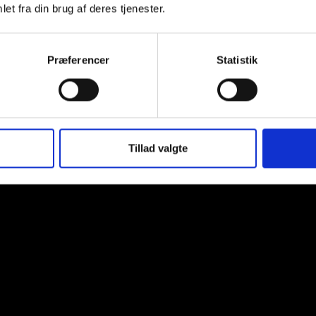
et fra din brug af deres tjenester.
g en hurtig gennemgang af Smart Objects i Photshop, og hvad 
Præferencer
Statistik
Tillad valgte